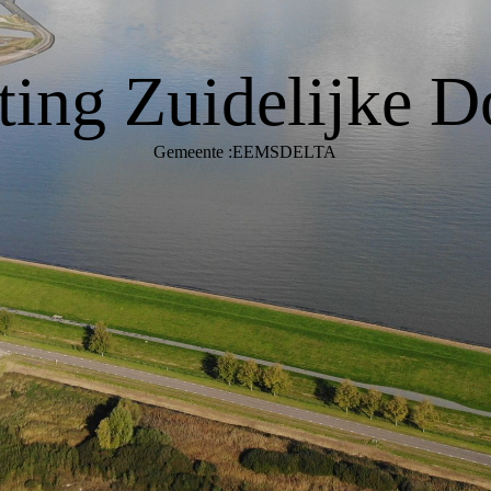
ting Zuidelijke 
Gemeente :EEMSDELTA